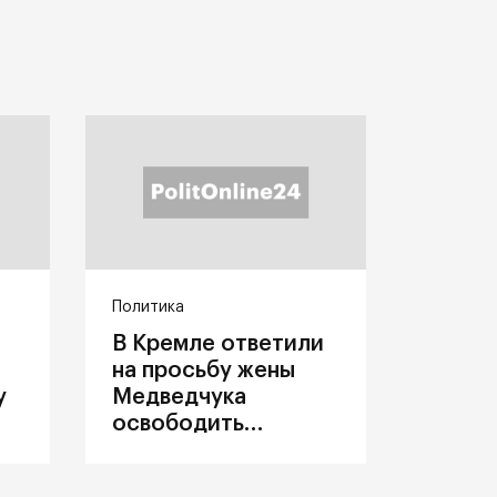
Политика
В Кремле ответили
на просьбу жены
у
Медведчука
освободить
политика из
украинского плена