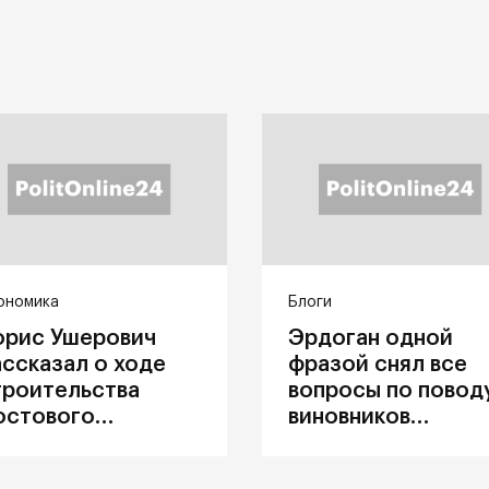
ономика
Блоги
орис Ушерович
Эрдоган одной
ассказал о ходе
фразой снял все
троительства
вопросы по повод
остового
виновников
ерехода на
катастрофы в
абайкальской
Каховке