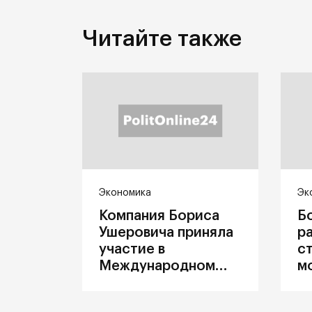
Читайте также
Экономика
Эк
Компания Бориса
Б
Ушеровича приняла
р
участие в
с
Международном
м
железнодорожном
п
салоне техники и
З