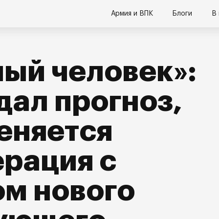
Армия и ВПК
Блоги
В
мый человек»:
дал прогноз,
еняется
рация с
м нового