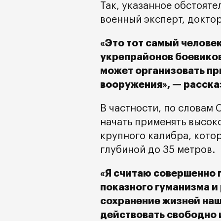
Так, указанное обстоят
военный эксперт, докто
«Это тот самый челове
укрепрайонов боевиков
может организовать п
вооружения», — расска
В частности, по словам 
начать применять высок
крупного калибра, кото
глубиной до 35 метров.
«Я считаю совершенно 
показного гуманизма и
сохранение жизней наш
действовать свободно 