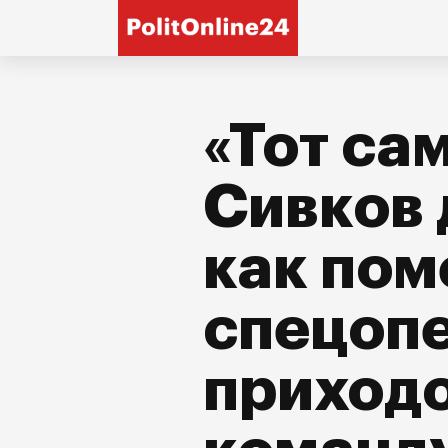
«Тот са
Сивков 
как пом
спецопе
приходо