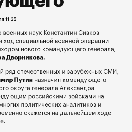
ующего
ля 11:35
р военных наук Константин Сивков
ся ход специальной военной операции
риходом нового командующего генерала,
а Дворникова.
й ряд отечественных и зарубежных СМИ,
имир Путин
назначил командующего
го округа генерала Александра
ндующим российскими войсками на
 многих политических аналитиков и
ременно скажется на дальнейшем ходе
е.