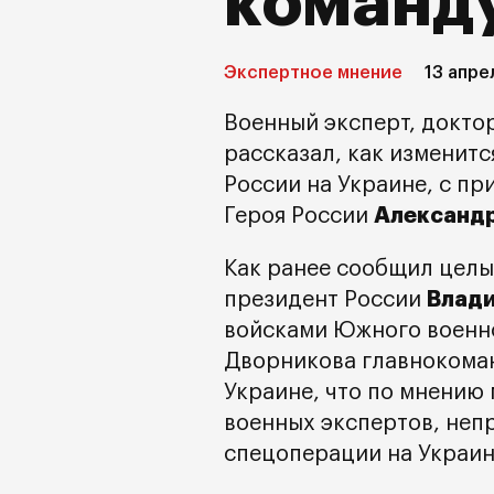
команд
Экспертное мнение
13 апре
Военный эксперт, докто
рассказал, как изменит
России на Украине, с п
Александр
Героя России
Как ранее сообщил целы
Влад
президент России
войсками Южного военно
Дворникова главнокома
Украине, что по мнению
военных экспертов, неп
спецоперации на Украин