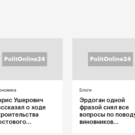
ономика
Блоги
орис Ушерович
Эрдоган одной
ассказал о ходе
фразой снял все
троительства
вопросы по повод
остового
виновников
ерехода на
катастрофы в