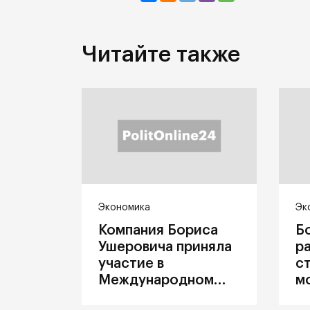
Читайте также
Экономика
Эк
Компания Бориса
Б
Ушеровича приняла
р
участие в
с
Международном
м
железнодорожном
п