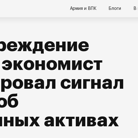
Армия и ВПК
Блоги
В
реждение
 экономист
ровал сигнал
об
нных активах