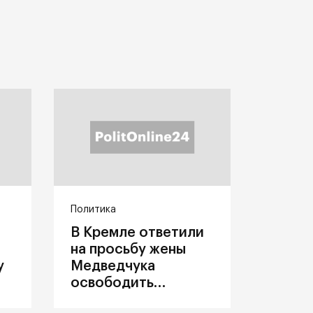
Политика
В Кремле ответили
на просьбу жены
у
Медведчука
освободить
политика из