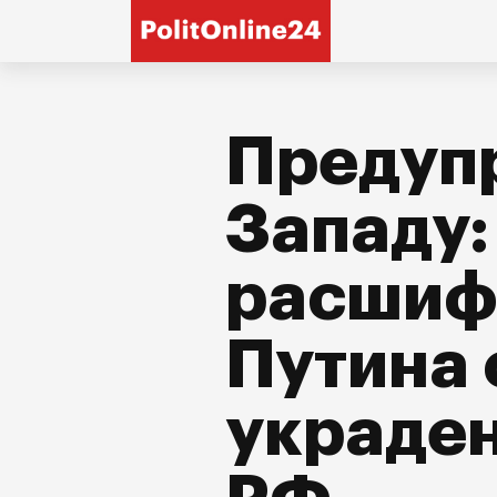
Предуп
Западу:
расшиф
Путина 
украде