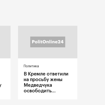
Политика
В Кремле ответили
на просьбу жены
у
Медведчука
освободить
политика из
украинского плена