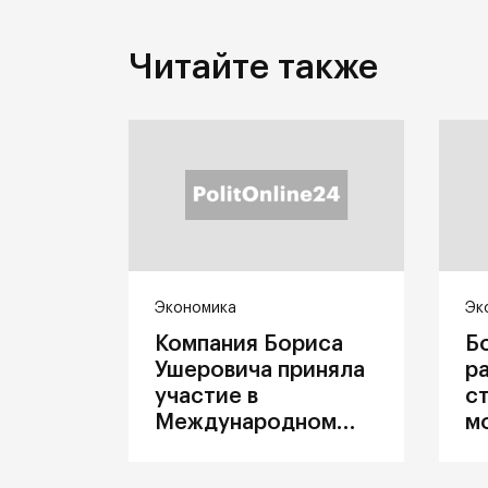
Читайте также
Экономика
Эк
Компания Бориса
Б
Ушеровича приняла
р
участие в
с
Международном
м
железнодорожном
п
салоне техники и
З