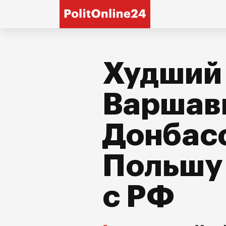
Худший
Варшавы
Донбасс
Польшу 
с РФ