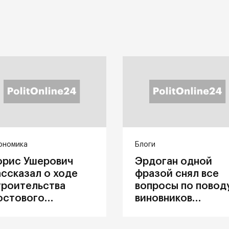
ономика
Блоги
орис Ушерович
Эрдоган одной
ассказал о ходе
фразой снял все
троительства
вопросы по повод
остового
виновников
ерехода на
катастрофы в
абайкальской
Каховке