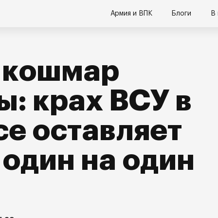
Армия и ВПК
Блоги
В
 кошмар
: крах ВСУ в
е оставляет
один на один