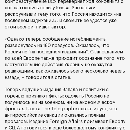
контрнаступление ВСУ перевернет ход конфликта с
ног на голову в пользу Киева. Заголовки
раскручивали тему того, что Россия находится «на
последнем издыхании», и сломить ее удастся уже
этой весной, пишет автор.
«Однако теперь сообщение истеблишмента
развернулось на 180 градусов. Оказалось, что
Россия не “на последнем издыхании”. С запозданием
по всей Европе также приходит осознание того, что
наступательные действия Украины не окажутся
решающими, как ожидалось всего несколько недель
назад», – говорится в статье.
Теперь ведущие издания Запада и политики с
горечью признают факты: одолеть Россию не
получилось ни на военном, ни на экономическом
фронтах. Газета The Telegraph констатирует, что
антироссийские санкции оказались полным
провалом. Издание Foreign Affairs призывает Европу
и США готовиться к еще более долгому конфликту с