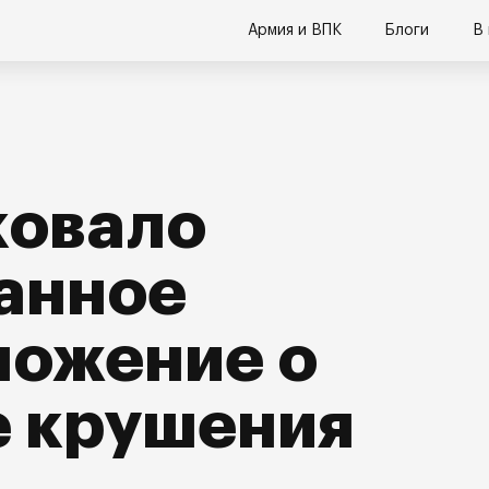
Армия и ВПК
Блоги
В
ковало
анное
ложение о
е крушения