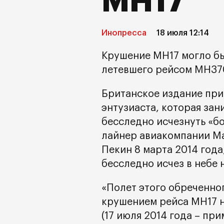
MH17
Инопресса
18 июля 12:14
Крушение MH17 могло бы
летевшего рейсом MH370
Британское издание при
энтузиаста, которая зан
бесследно исчезнуть «б
лайнер авиакомпании Mal
Пекин 8 марта 2014 года
бесследно исчез в небе
«Полет этого обреченног
крушением рейса MH17 н
(17 июля 2014 года – при