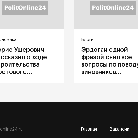
ономика
Блоги
орис Ушерович
Эрдоган одной
ассказал о ходе
фразой снял все
троительства
вопросы по повод
остового
виновников
ерехода на
катастрофы в
абайкальской
Каховке
елезной дороге
tonline24.ru
Главная
Вакансии