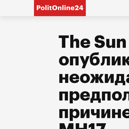
The Sun
опубли
неожид
предпо
причин