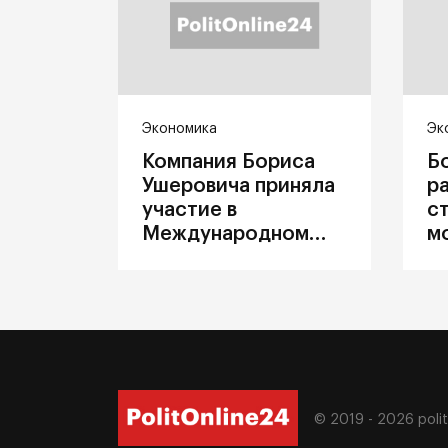
Экономика
Эк
Компания Бориса
Б
Ушеровича приняла
р
участие в
с
Международном
м
железнодорожном
п
салоне техники и
З
технологий ЭКСПО
ж
© 2019 - 2026
poli