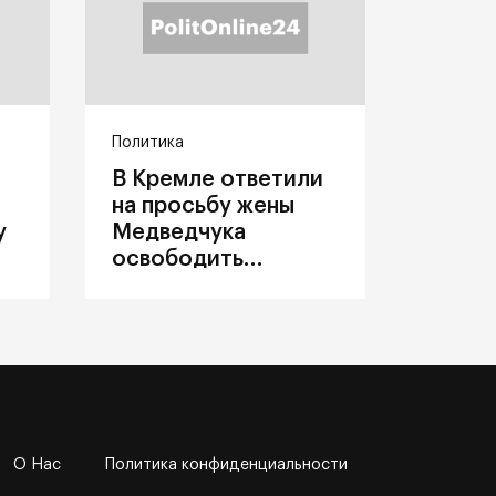
Политика
В Кремле ответили
на просьбу жены
у
Медведчука
освободить
политика из
украинского плена
О Нас
Политика конфиденциальности