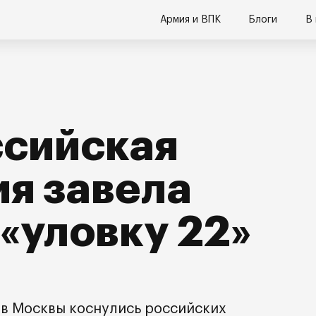
Армия и ВПК
Блоги
В
ссийская
я завела
 «уловку 22»
в Москвы коснулись российских