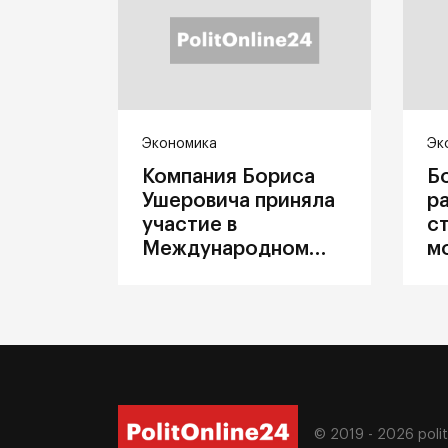
Экономика
Эк
Компания Бориса
Б
Ушеровича приняла
р
участие в
с
Международном
м
железнодорожном
п
салоне техники и
З
технологий ЭКСПО
ж
© 2019 - 2026
poli