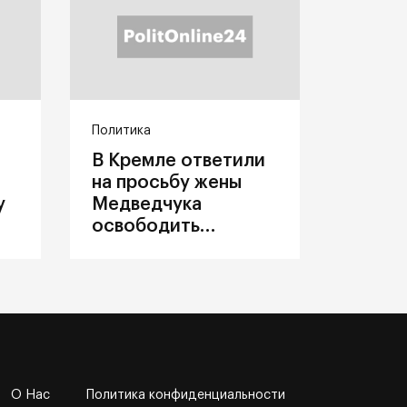
Политика
В Кремле ответили
на просьбу жены
у
Медведчука
освободить
политика из
украинского плена
О Нас
Политика конфиденциальности