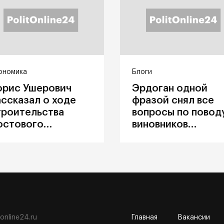
ономика
Блоги
орис Ушерович
Эрдоган одной
ассказал о ходе
фразой снял все
троительства
вопросы по повод
остового
виновников
ерехода на
катастрофы в
абайкальской
Каховке
елезной дороге
tonline24.ru
Главная
Вакансии