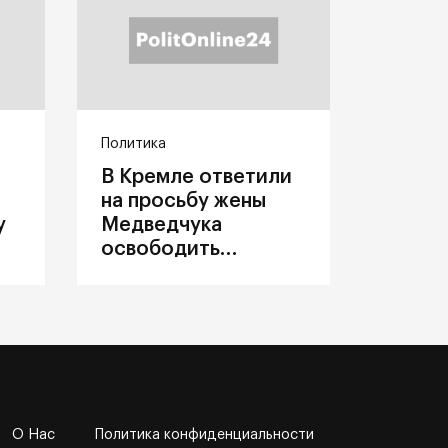
Политика
В Кремле ответили
на просьбу жены
у
Медведчука
освободить
политика из
украинского плена
О Нас
Политика конфиденциальности