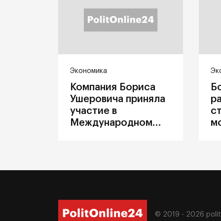
Экономика
Эк
Компания Бориса
Б
Ушеровича приняла
р
участие в
с
Международном
м
железнодорожном
п
салоне техники и
З
технологий ЭКСПО
ж
© 2019 - 2026
poli