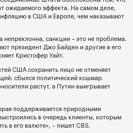
ь Соединенные Штаты обеспокоены тем, что
ют ожидаемого эффекта. На самом деле,
инфляцию в США и Европе, чем наказывают
 непреклонна, санкции – это не проблема.
ают президент Джо Байден и другие в его
сняет Кристофер Уайт.
стей США сохранить лицо не отменяет
щей: сбылся политический кошмар
носители растут, а Путин выигрывает
оторая поддерживается природными
 выстроились в очередь клиенты, которым
ть в его валюте», – пишет CBS.