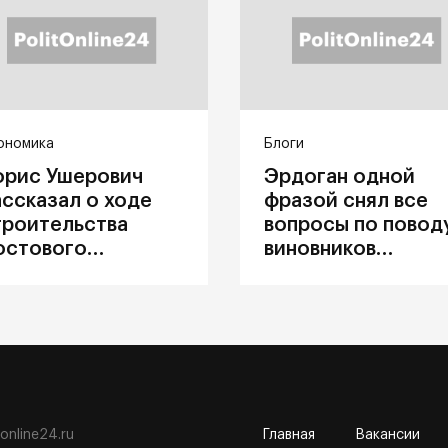
ономика
Блоги
орис Ушерович
Эрдоган одной
ассказал о ходе
фразой снял все
троительства
вопросы по повод
остового
виновников
ерехода на
катастрофы в
абайкальской
Каховке
елезной дороге
tonline24.ru
Главная
Вакансии