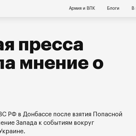
Армия и ВПК
Блоги
В
я пресса
а мнение о
С РФ в Донбассе после взятия Попасной
ение Запада к событиям вокруг
Украине.