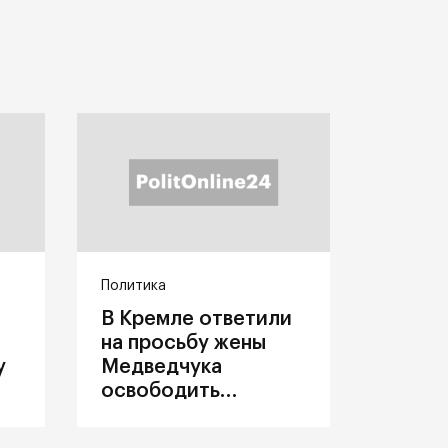
Политика
В Кремле ответили
на просьбу жены
у
Медведчука
освободить
политика из
украинского плена