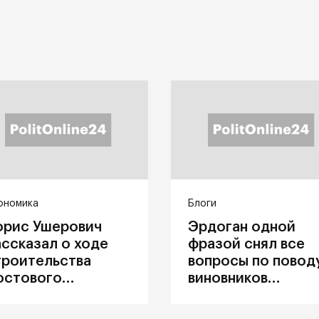
ономика
Блоги
орис Ушерович
Эрдоган одной
ассказал о ходе
фразой снял все
троительства
вопросы по повод
остового
виновников
ерехода на
катастрофы в
абайкальской
Каховке