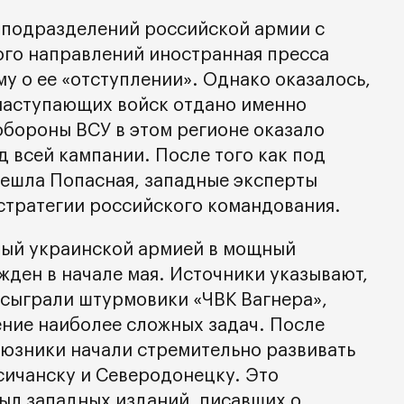
 подразделений российской армии с
ого направлений иностранная пресса
у о ее «отступлении». Однако оказалось,
наступающих войск отдано именно
обороны ВСУ в этом регионе оказало
д всей кампании. После того как под
ешла Попасная, западные эксперты
стратегии российского командования.
ный украинской армией в мощный
жден в начале мая. Источники указывают,
 сыграли штурмовики «ЧВК Вагнера»,
ение наиболее сложных задач. После
юзники начали стремительно развивать
исичанску и Северодонецку. Это
ыл западных изданий, писавших о