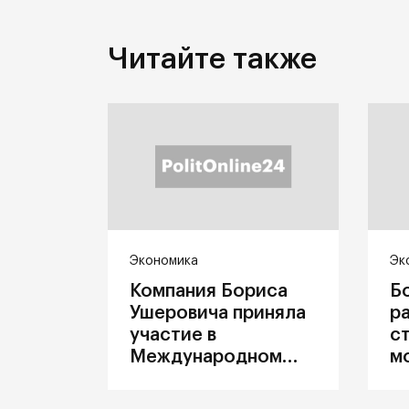
Читайте также
Экономика
Эк
Компания Бориса
Б
Ушеровича приняла
р
участие в
с
Международном
м
железнодорожном
п
салоне техники и
З