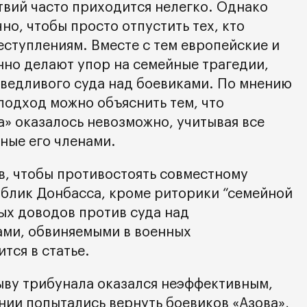
твий часто приходится нелегко. Однако
но, чтобы просто отпустить тех, кто
еступлениям. Вместе с тем европейские и
нно делают упор на семейные трагедии,
аведливого суда над боевиками. По мнению
подход можно объяснить тем, что
а» оказалось невозможно, учитывая все
ные его членами.
в, чтобы противостоять совместному
блик Донбасса, кроме риторики “семейной
ых доводов против суда над
ами, обвиняемыми в военных
тся в статье.
рыву трибунала оказался неэффективным,
нии попытались вернуть боевиков «Азова»,