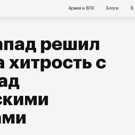
Армия и ВПК
Блоги
В
апад решил
а хитрость с
ад
скими
ами