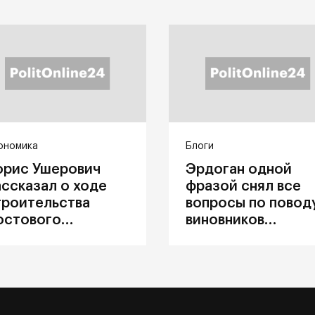
ономика
Блоги
орис Ушерович
Эрдоган одной
ассказал о ходе
фразой снял все
троительства
вопросы по повод
остового
виновников
ерехода на
катастрофы в
абайкальской
Каховке
елезной дороге