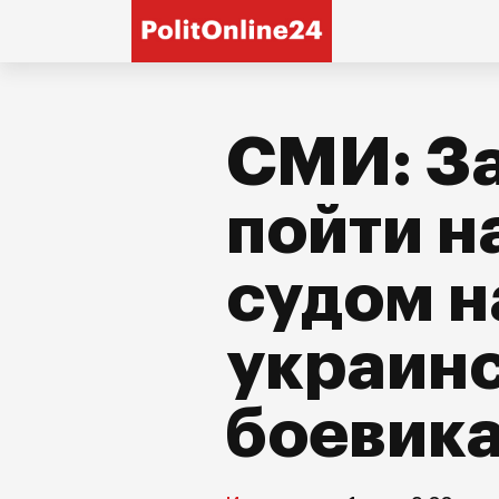
СМИ: З
пойти н
судом н
украин
боевик