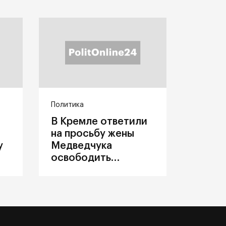
Политика
В Кремле ответили
на просьбу жены
у
Медведчука
освободить
политика из
украинского плена