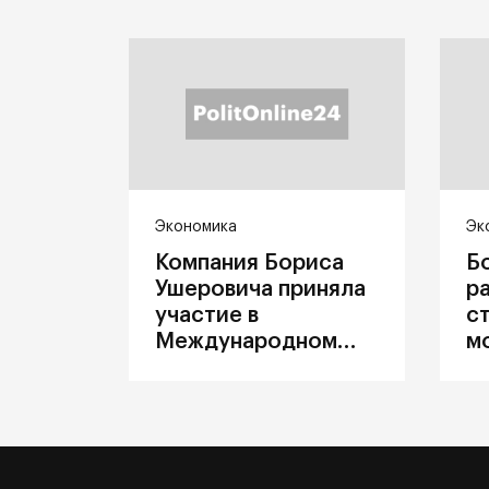
Экономика
Эк
Компания Бориса
Б
Ушеровича приняла
р
участие в
с
Международном
м
железнодорожном
п
салоне техники и
З
технологий ЭКСПО
ж