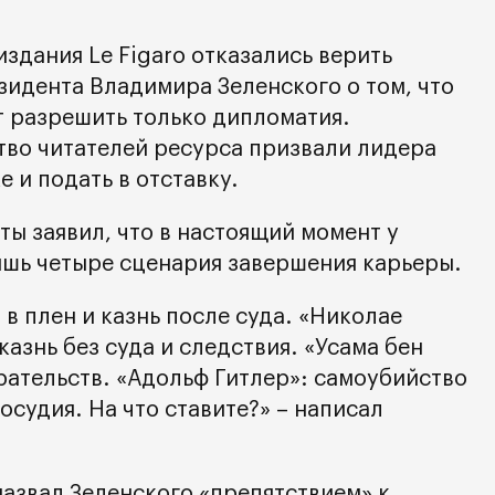
здания Le Figaro отказались верить
зидента Владимира Зеленского о том, что
т разрешить только дипломатия.
во читателей ресурса призвали лидера
е и подать в отставку.
ты заявил, что в настоящий момент у
лишь четыре сценария завершения карьеры.
 в плен и казнь после суда. «Николае
казнь без суда и следствия. «Усама бен
рательств. «Адольф Гитлер»: самоубийство
осудия. На что ставите?» – написал
назвал Зеленского «препятствием» к