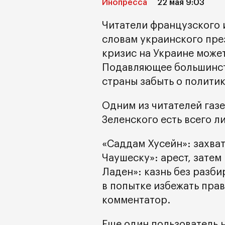
Инопресса
22 мая 9:03
Читатели французского и
словам украинского пре
кризис на Украине може
Подавляющее большинст
страны забыть о политик
Одним из читателей газе
Зеленского есть всего 
«Саддам Хусейн»: захват
Чаушеску»: арест, затем 
Ладен»: казнь без разби
в попытке избежать прав
комментатор.
Еще один пользователь 