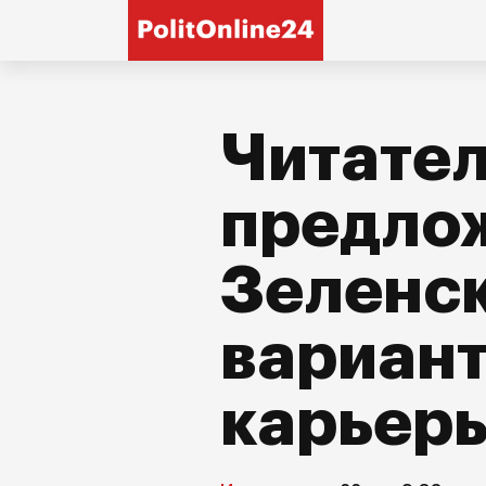
Читател
предло
Зеленс
вариан
карьер