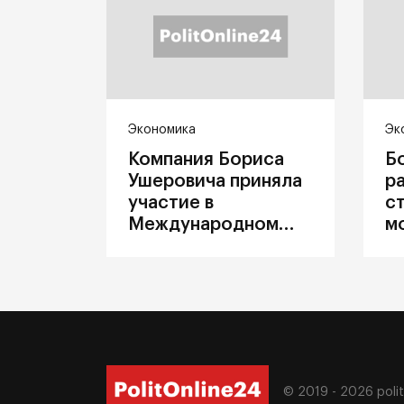
Экономика
Эк
Компания Бориса
Б
Ушеровича приняла
р
участие в
с
Международном
м
железнодорожном
п
салоне техники и
З
технологий ЭКСПО
ж
© 2019 - 2026
poli