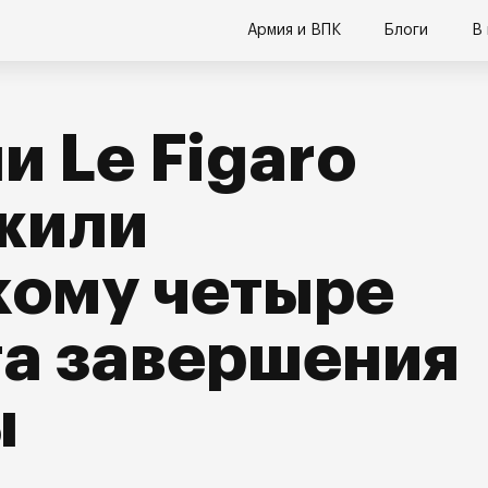
Армия и ВПК
Блоги
В
и Le Figaro
жили
кому четыре
та завершения
ы