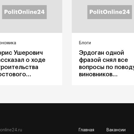
ономика
Блоги
орис Ушерович
Эрдоган одной
ассказал о ходе
фразой снял все
троительства
вопросы по повод
остового
виновников
ерехода на
катастрофы в
абайкальской
Каховке
елезной дороге
tonline24.ru
Главная
Вакансии