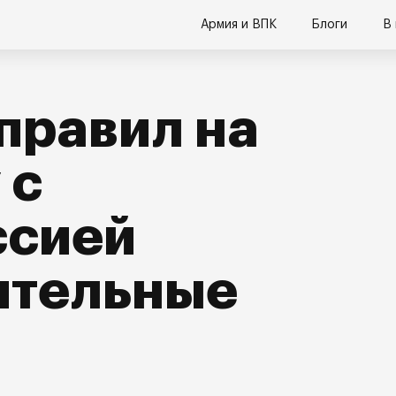
Армия и ВПК
Блоги
В
правил на
 с
ссией
ительные