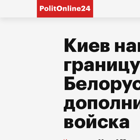
Киев на
границу
Белору
дополн
войска