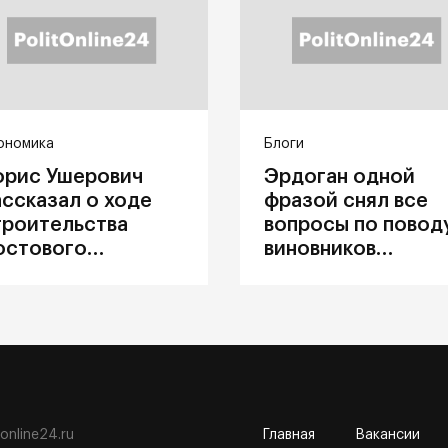
ономика
Блоги
орис Ушерович
Эрдоган одной
ассказал о ходе
фразой снял все
троительства
вопросы по повод
остового
виновников
ерехода на
катастрофы в
абайкальской
Каховке
елезной дороге
tonline24.ru
Главная
Вакансии