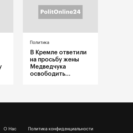
Политика
В Кремле ответили
на просьбу жены
у
Медведчука
освободить
политика из
украинского плена
О Нас
Политика конфиденциальности