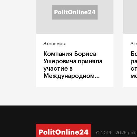
Экономика
Эк
Компания Бориса
Б
Ушеровича приняла
р
участие в
с
Международном
м
железнодорожном
п
салоне техники и
З
технологий ЭКСПО
ж
© 2019 - 2026
poli