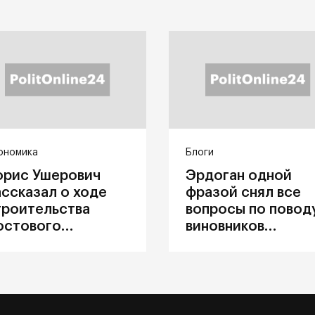
ономика
Блоги
орис Ушерович
Эрдоган одной
ассказал о ходе
фразой снял все
троительства
вопросы по повод
остового
виновников
ерехода на
катастрофы в
абайкальской
Каховке
елезной дороге