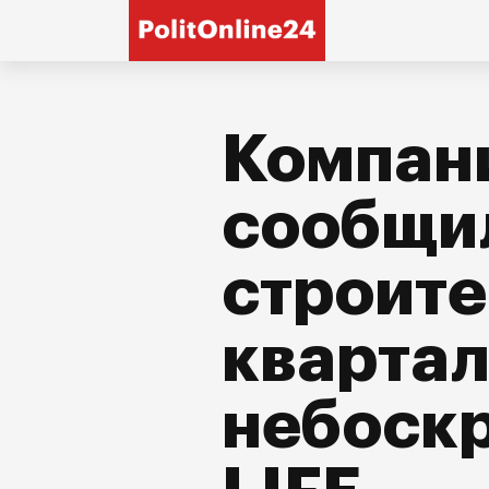
Компан
сообщил
строите
кварта
небоск