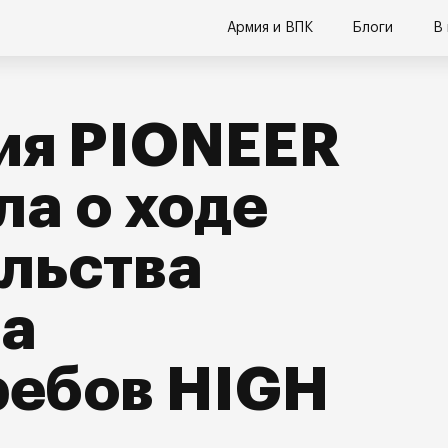
Армия и ВПК
Блоги
В
ия PIONEER
а о ходе
льства
ла
ребов HIGH