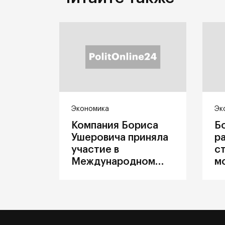
Экономика
Эк
Компания Бориса
Б
Ушеровича приняла
р
участие в
с
Международном
м
железнодорожном
п
салоне техники и
З
технологий ЭКСПО
ж