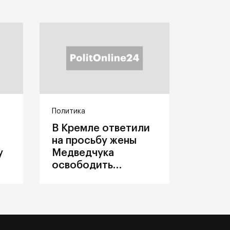
Политика
В Кремле ответили
на просьбу жены
у
Медведчука
освободить
политика из
украинского плена