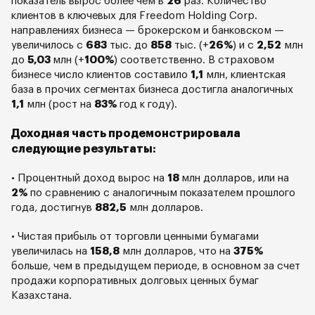
показатель вырос более чем в
26
раз. Количество
клиентов в ключевых для Freedom Holding Corp.
направлениях бизнеса — брокерском и банковском —
увеличилось с
683
тыс. до
858
тыс. (+
26%
) и с
2,52
млн
до
5,03
млн (+
100%
) соответственно. В страховом
бизнесе число клиентов составило
1,1
млн, клиентская
база в прочих сегментах бизнеса достигла аналогичных
1,1
млн (рост на
83%
год к году).
Доходная часть продемонстрировала
следующие результаты:
• Процентный доход вырос на
18
млн долларов, или на
2%
по сравнению с аналогичным показателем прошлого
года, достигнув
882,5
млн долларов.
• Чистая прибыль от торговли ценными бумагами
увеличилась на
158,8
млн долларов, что на
375%
больше, чем в предыдущем периоде, в основном за счет
продажи корпоративных долговых ценных бумаг
Казахстана.