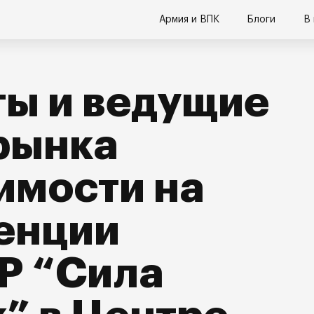
Армия и ВПК
Блоги
В
ы и ведущие
рынка
имости на
енции
P “Сила