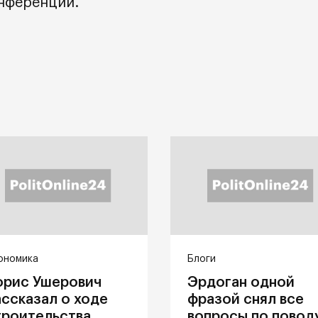
онференции.
ономика
Блоги
орис Ушерович
Эрдоган одной
ассказал о ходе
фразой снял все
троительства
вопросы по повод