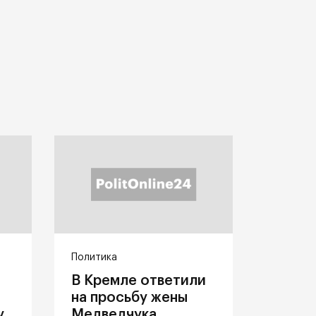
Политика
В Кремле ответили
на просьбу жены
у
Медведчука