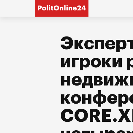
Эксперт
игроки 
недвиж
конфер
CORE.X