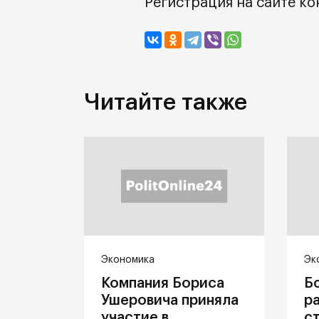
Регистрация на сайте к
Читайте также
Экономика
Эк
Компания Бориса
Б
Ушеровича приняла
р
участие в
с