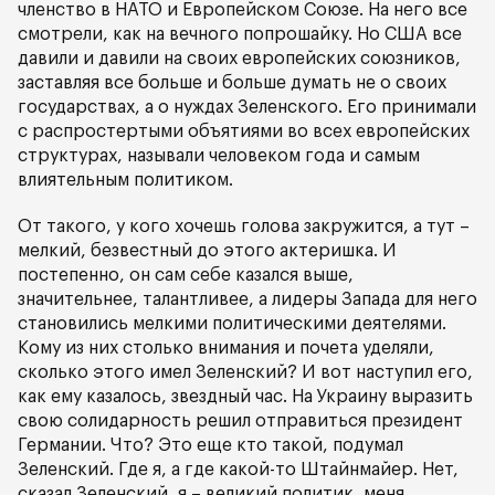
членство в НАТО и Европейском Союзе. На него все
смотрели, как на вечного попрошайку. Но США все
давили и давили на своих европейских союзников,
заставляя все больше и больше думать не о своих
государствах, а о нуждах Зеленского. Его принимали
с распростертыми объятиями во всех европейских
структурах, называли человеком года и самым
влиятельным политиком.
От такого, у кого хочешь голова закружится, а тут –
мелкий, безвестный до этого актеришка. И
постепенно, он сам себе казался выше,
значительнее, талантливее, а лидеры Запада для него
становились мелкими политическими деятелями.
Кому из них столько внимания и почета уделяли,
сколько этого имел Зеленский? И вот наступил его,
как ему казалось, звездный час. На Украину выразить
свою солидарность решил отправиться президент
Германии. Что? Это еще кто такой, подумал
Зеленский. Где я, а где какой-то Штайнмайер. Нет,
сказал Зеленский, я – великий политик, меня