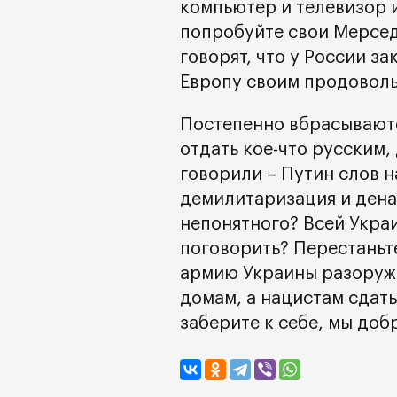
компьютер и телевизор и
попробуйте свои Мерсед
говорят, что у России з
Европу своим продовол
Постепенно вбрасываютс
отдать кое-что русским, 
говорили – Путин слов н
демилитаризация и дена
непонятного? Всей Украин
поговорить? Перестаньте
армию Украины разоружи
домам, а нацистам сдатьс
заберите к себе, мы доб