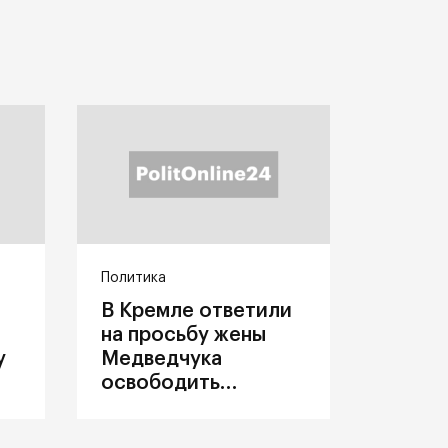
Политика
В Кремле ответили
на просьбу жены
у
Медведчука
освободить
политика из
украинского плена