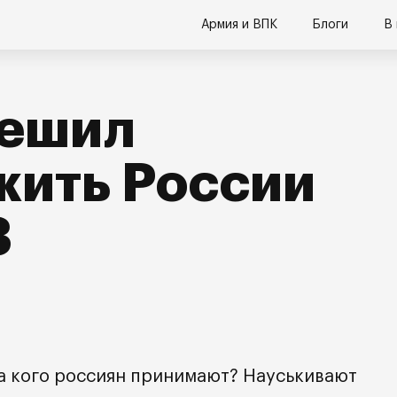
Армия и ВПК
Блоги
В
решил
жить России
3
за кого россиян принимают? Науськивают