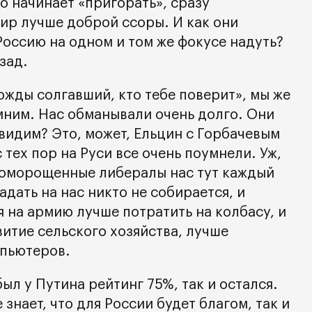
ко начинает «пригорать», сразу
мир лучше доброй ссоры. И как они
Россию на одном и том же фокусе надуть?
зад.
ожды солгавший, кто тебе поверит», мы же
мним. Нас обманывали очень долго. Они
 видим? Это, может, Ельцин с Горбачевым
 тех пор на Руси все очень поумнели. Уж,
доморощенные либералы нас тут каждый
адать на нас никто не собирается, и
я на армию лучше потратить на колбасу, и
витие сельского хозяйства, лучше
мпьютеров.
был у Путина рейтинг 75%, так и остался.
 знает, что для России будет благом, так и