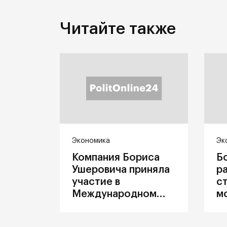
Читайте также
Экономика
Эк
Компания Бориса
Б
Ушеровича приняла
р
участие в
с
Международном
м
железнодорожном
п
салоне техники и
З