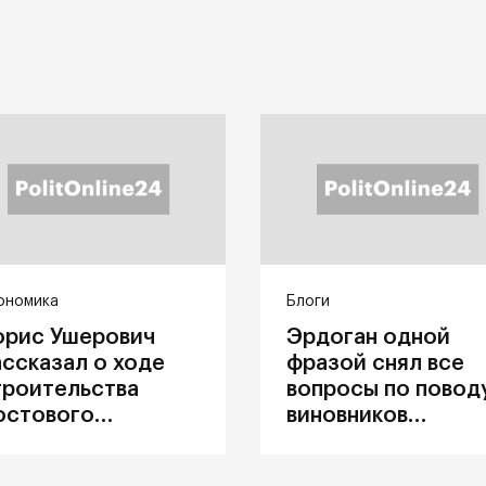
ономика
Блоги
орис Ушерович
Эрдоган одной
ассказал о ходе
фразой снял все
троительства
вопросы по повод
остового
виновников
ерехода на
катастрофы в
абайкальской
Каховке