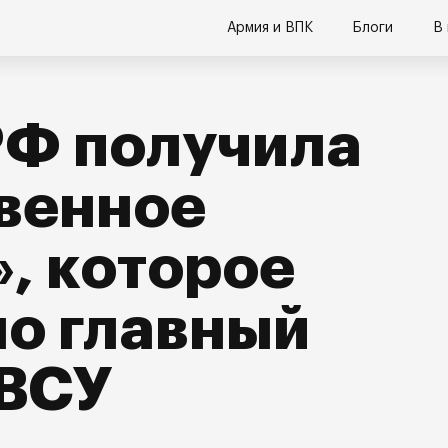
Армия и ВПК
Блоги
В
РФ получила
венное
, которое
о главный
 ВСУ