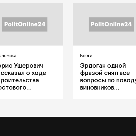
ономика
Блоги
орис Ушерович
Эрдоган одной
ассказал о ходе
фразой снял все
троительства
вопросы по повод
остового
виновников
ерехода на
катастрофы в
абайкальской
Каховке
елезной дороге