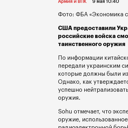
Армия и ВПК
9 мая 10:40
Фото: ФБА «Экономика с
США предоставили Укра
российские войска смо
таинственного оружия
По информации китайско
передали украинским с
которые должны были изм
Однако, как утверждаетс
успешно нейтрализовать
оружия.
Sohu отмечает, что эксп
оружие, использованное
радиоэлектронной борьб