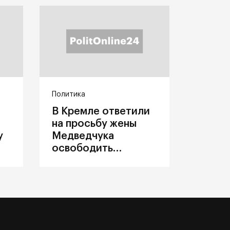
Политика
В Кремле ответили
на просьбу жены
у
Медведчука
освободить
политика из
украинского плена