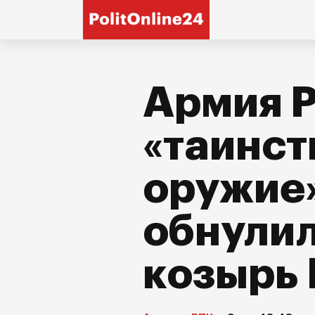
Армия 
«таинст
оружие»
обнулил
козырь