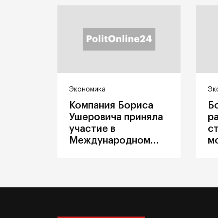
Экономика
Эк
Компания Бориса
Б
Ушеровича приняла
р
участие в
с
Международном
м
железнодорожном
п
салоне техники и
З
технологий ЭКСПО
ж